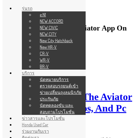
รุ่นรถ
e:N1
NEW ACCORD
How To Download The Aviator App On
NEW CIVIC
NEW CITY
Android, Ios, And Pc
New City Hatchback
New HR-V
Back to Home
CR-V
WR-V
17
BR-V
บริการ
นัดหมายบริการ
ม.ค. 2026
ตรวจสอบรถยนต์เข้า
ข่ายเปลี่ยนถุงลมนิรภัย
How To Download The Aviator
ประกันภัย
นัดทดลองขับ และ
App On Android, Ios, And Pc
สอบถามโปรโมชั่น
ข่าวสารและโปรโมชั่น
phaadmin
aviator ke
0 Comments
Honda Used Car
ร่วมงานกับเรา
Read more
ติดต่อเรา