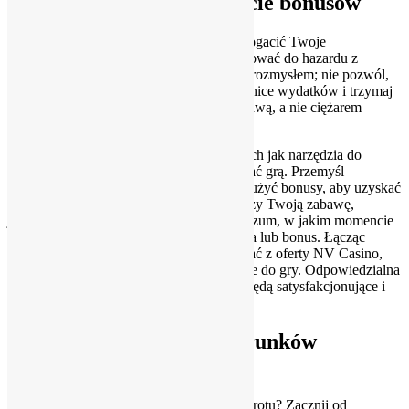
Odpowiedzialna gra i użycie bonusów
Chociaż zwiększanie bonusów może wzbogacić Twoje
doświadczenia z gry, istotne jest, aby traktować do hazardu z
rozwagą. Korzystaj ze swoich bonusów z rozmysłem; nie pozwól,
aby emocje przyćmił Twój osąd. Ustal granice wydatków i trzymaj
się ich. Pamiętaj, że gra powinien być zabawą, a nie ciężarem
finansowym.
Skorzystaj z innowacyjnych narzędzi, takich jak narzędzia do
śledzenia budżetu, aby skutecznie zarządzać grą. Przemyśl
skupienie się na grach, w których możesz użyć bonusy, aby uzyskać
praktyczne korzyści – takie strategia ulepszy Twoją zabawę,
jednocześnie zmniejszając zagrożenie. Zrozum, w jakim momencie
odpuścić; zawsze jest na Ciebie kolejna gra lub bonus. Łącząc
emocje z rozwagą, potrafisz w pełni czerpać z oferty NV Casino,
zachowując jednocześnie zdrowe podejście do gry. Odpowiedzialna
gra gwarantuje, że Twoje doświadczenia będą satysfakcjonujące i
trwałe.
Wskazówki dotyczące warunków
dotyczących zakładów
Jak efektywnie przestrzegać warunków obrotu? Zacznij od