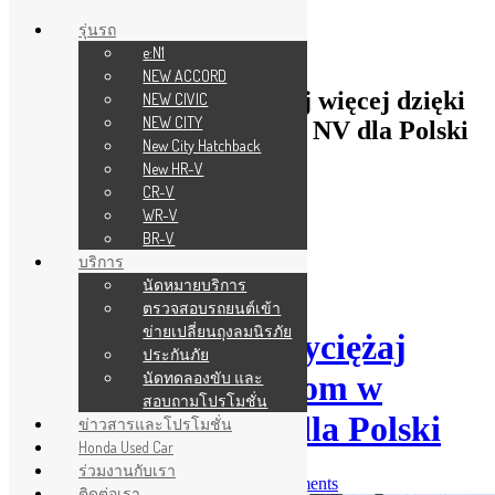
รุ่นรถ
e:N1
NEW ACCORD
Graj rozsądnie i zwyciężaj więcej dzięki
NEW CIVIC
NEW CITY
premiom w kasynie online NV dla Polski
New City Hatchback
New HR-V
Back to Blog
CR-V
WR-V
08
BR-V
บริการ
นัดหมายบริการ
เม.ย. 2026
ตรวจสอบรถยนต์เข้า
ข่ายเปลี่ยนถุงลมนิรภัย
Graj rozsądnie i zwyciężaj
ประกันภัย
นัดทดลองขับ และ
więcej dzięki premiom w
สอบถามโปรโมชั่น
kasynie online NV dla Polski
ข่าวสารและโปรโมชั่น
Honda Used Car
ร่วมงานกับเรา
phaadmin
Uncategorized
0 Comments
ติดต่อเรา